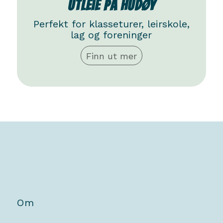
Utleie på Hudøy
Perfekt for klasseturer, leirskole,
lag og foreninger
Finn ut mer
Om