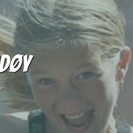
DØY
t!