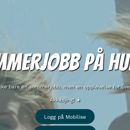
MMERJOBB PÅ HU
kke bare en sommerjobb, men en opplevelse for live
Akkasjing! ☀️
Logg på Mobilise